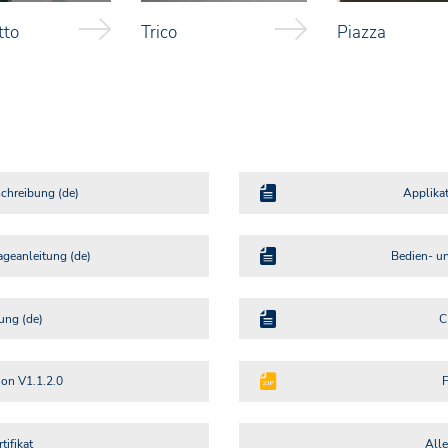
tto
Trico
Piazza
chreibung (de)
Applika
geanleitung (de)
Bedien- u
ung (de)
C
ion V1.1.2.0
tifikat
All