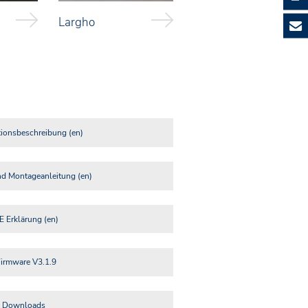
Largho
tionsbeschreibung (en)
nd Montageanleitung (en)
E Erklärung (en)
Firmware V3.1.9
e Downloads