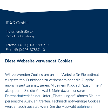
IPAS GmbH
Hölscherstraße 27
D-47167 Duisburg
Telefon +49 (0)203-37867-0
Fax +49 (0)203-37867-10
E-Mail:
support
@ipas-products
.com
Diese Webseite verwendet Cookies
Impressum
Wir verwenden Cookies um unsere Website für Sie optimal
zu gestalten, Funktionen zu verbessern oder die Zugriffe
Datenschutz
anonymisiert zu analysieren. Mit einem Klick auf "Zustimmen"
akzeptieren Sie die Auswahl. Mehr dazu in unserer
Newsletter
Datenschutzerklärung
. Unter „Einstellungen" können Sie Ihre
persönliche Auswahl treffen. Technisch notwendige Cookies
Sie erhalten von uns Neuigkeiten zu unseren Produkten,
werden auch gesetzt, wenn Sie die Auswahl
ablehnen
.