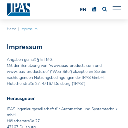
EN
Home
Home
Impressum
Unternehmen
Impressum
Produkte
Angaben gemäß § 5 TMG:
Referenzen
Mit der Benutzung von “www.ipas-products.com und
www.ipas-products.de” (“Web-Site”) akzeptieren Sie die
Mediathek
nachfolgenden Nutzungsbedingungen der IPAS GmbH,
Hölscherstraße 27, 47167 Duisburg (“IPAS”)
Kontakt
Herausgeber
IPAS Ingenieurgesellschaft für Automation und Systemtechnik
mbH
Hölscherstraße 27
47167 Duisburg