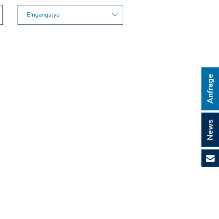
Eingangstyp
Anfrage
News