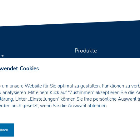
Produkte
um
hutz
KNX Aktoren
rwendet Cookies
KNX Bedientaster
KNX DaliControl
um unsere Website für Sie optimal zu gestalten, Funktionen zu ver
KNX Systemgeräte
u analysieren. Mit einem Klick auf "Zustimmen" akzeptieren Sie die 
lärung
. Unter „Einstellungen" können Sie Ihre persönliche Auswahl t
KNX Automatisierung
rden auch gesetzt, wenn Sie die Auswahl
ablehnen
.
KNX Gebäudeautomation
mmen
Copyright © 1996 · 2023 IPAS · GmbH Duisburg