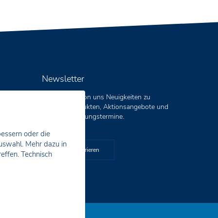
Newsletter
Sie erhalten von uns Neuigkeiten zu
unseren Produkten, Aktionsangebote und
aktuelle Schulungstermine.
bessern oder die
Auswahl. Mehr dazu in
Jetzt registrieren
reffen. Technisch