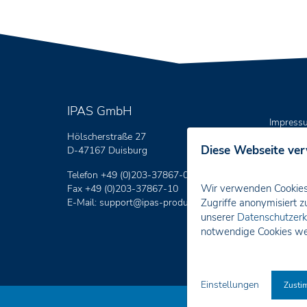
IPAS GmbH
Impress
Hölscherstraße 27
Datensc
Diese Webseite ve
D-47167 Duisburg
Telefon +49 (0)203-37867-0
Wir verwenden Cookies 
Fax +49 (0)203-37867-10
E-Mail:
support
@ipas-products
.com
Zugriffe anonymisiert z
unserer
Datenschutzerk
notwendige Cookies we
Einstellungen
Zusti