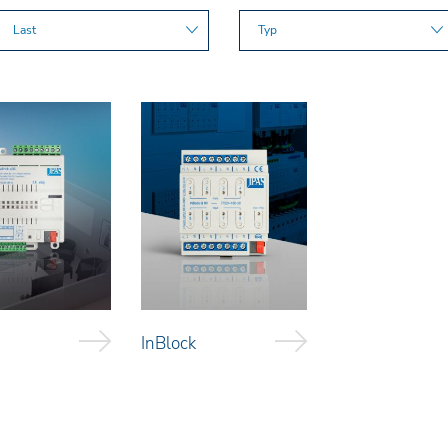
Last
Typ
InBlock