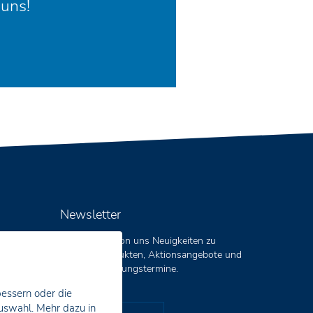
 uns!
Newsletter
Sie erhalten von uns Neuigkeiten zu
unseren Produkten, Aktionsangebote und
aktuelle Schulungstermine.
bessern oder die
Auswahl. Mehr dazu in