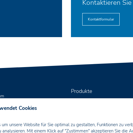
Kontaktieren Sie
Kontaktformular
Produkte
um
hutz
KNX Aktoren
rwendet Cookies
KNX Bedientaster
KNX DaliControl
um unsere Website für Sie optimal zu gestalten, Funktionen zu ver
KNX Systemgeräte
u analysieren. Mit einem Klick auf "Zustimmen" akzeptieren Sie die 