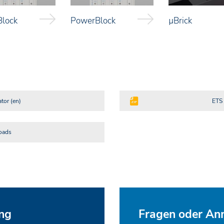
lock
PowerBlock
µBrick
tor (en)
ETS 
oads
ng
Fragen oder A