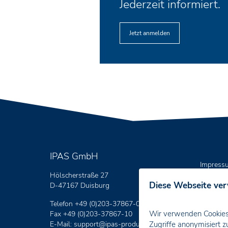
Jederzeit informiert.
Jetzt anmelden
IPAS GmbH
Impress
Hölscherstraße 27
Datensc
Diese Webseite ve
D-47167 Duisburg
Telefon +49 (0)203-37867-0
Wir verwenden Cookies 
Fax +49 (0)203-37867-10
E-Mail:
support
@ipas-products
.com
Zugriffe anonymisiert z