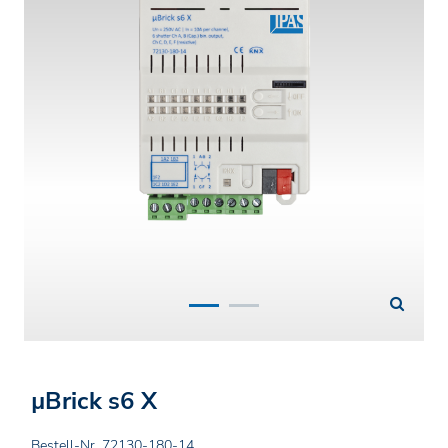
µBrick s6 X
Bestell-Nr. 72130-180-14